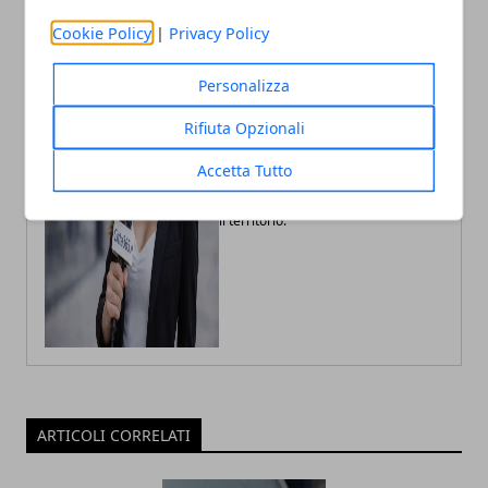
Cookie Policy
|
Privacy Policy
Personalizza
Fabiana Fissore
Rifiuta Opzionali
Fabiana Fissore è web editor e
creator di contenuti dedicati a
lifestyle urbano ed eventi locali.
Accetta Tutto
Racconta la città con uno stile fresco
e coinvolgente, a stretto contatto con
il territorio.
ARTICOLI CORRELATI