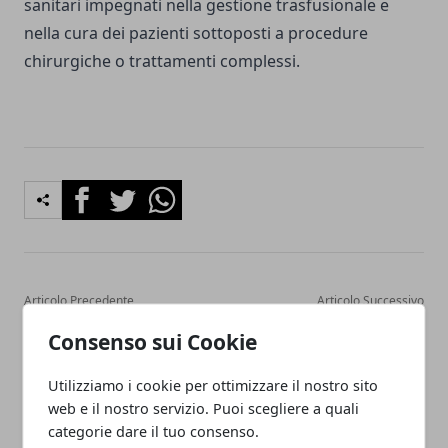
sanitari impegnati nella gestione trasfusionale e
nella cura dei pazienti sottoposti a procedure
chirurgiche o trattamenti complessi.
Facebook
Twitter
Whatsapp
Articolo Precedente
Articolo Successivo
Caivano, sgominata banda
Morcone, deviazioni bus il
Consenso sui Cookie
dei furti agli ATM: 10
3 giugno per la festa di
fermati dai carabinieri
San Domenico
Utilizziamo i cookie per ottimizzare il nostro sito
web e il nostro servizio. Puoi scegliere a quali
categorie dare il tuo consenso.