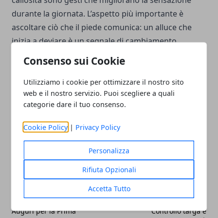
callosità sono gesti che migliorano la sensazione
durante la giornata. L’aspetto più importante è
ascoltare ciò che il piede comunica: un alluce che
inizia a deviare è un segnale di cambiamento
dell’equilibrio corporeo. Gestirlo presto significa
Consenso sui Cookie
preservare una camminata fluida e una postura
stabile.
Utilizziamo i cookie per ottimizzare il nostro sito
web e il nostro servizio. Puoi scegliere a quali
categorie dare il tuo consenso.
Cookie Policy
|
Privacy Policy
Facebook
Twitter
Whatsapp
Personalizza
Rifiuta Opzionali
Accetta Tutto
Articolo Precedente
Articolo Successivo
Auguri per la Prima
Controllo targa e