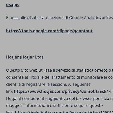
usage.
È possibile disabilitare l’azione di Google Analytics attrav
https://tools.google.com/dlpage/gaoptout
Hotjar (Hotjar Ltd)
Questo Sito web utilizza il servizio di statistica offerto d
consente al Titolare del Trattamento di monitorare le co
clienti e di registrare le sessioni. Al seguente
link
https://www.hotjar.com/privacy/do-not-track/
è 
Hotjar il componente aggiuntivo del browser per il Do n
maggiori informazioni è sufficiente seguire questo
link:
https://help.hotjar.com/hc/en-us/articles/11501