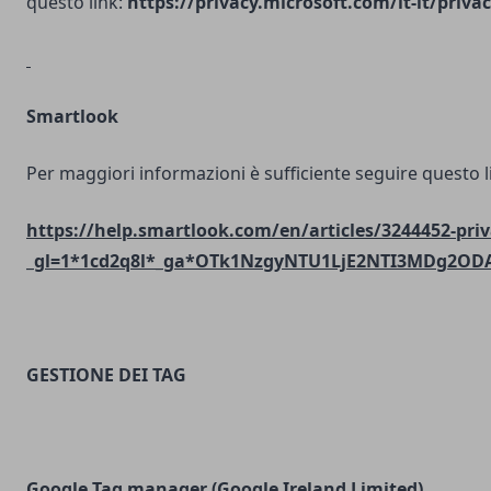
questo link:
https://privacy.microsoft.com/it-it/priv
Smartlook
Per maggiori informazioni è sufficiente seguire questo l
https://help.smartlook.com/en/articles/3244452-priv
_gl=1*1cd2q8l*_ga*OTk1NzgyNTU1LjE2NTI3MDg2O
GESTIONE DEI TAG
Google Tag manager (Google Ireland Limited)