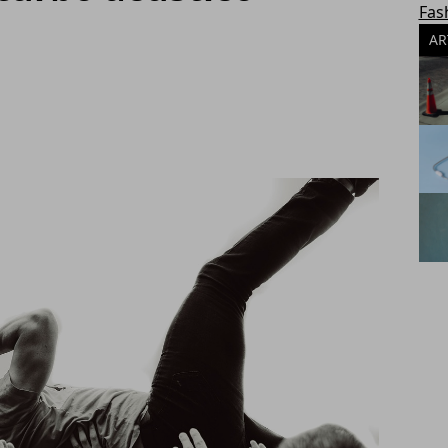
Fas
AR