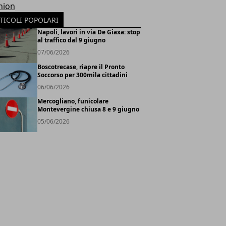
hion
TICOLI POPOLARI
Napoli, lavori in via De Giaxa: stop
al traffico dal 9 giugno
07/06/2026
Boscotrecase, riapre il Pronto
Soccorso per 300mila cittadini
06/06/2026
Mercogliano, funicolare
Montevergine chiusa 8 e 9 giugno
05/06/2026