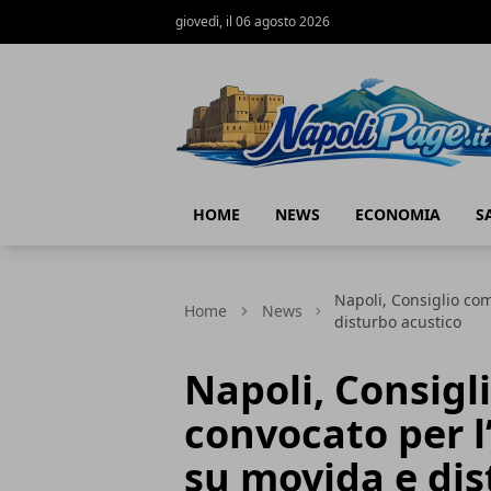
giovedì, il 06 agosto 2026
Napoli Page
HOME
NEWS
ECONOMIA
S
Napoli, Consiglio co
Home
News
disturbo acustico
Napoli, Consig
convocato per l
su movida e dis