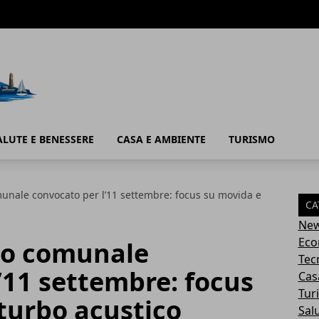
ALUTE E BENESSERE
CASA E AMBIENTE
TURISMO
munale convocato per l’11 settembre: focus su movida e
CA
Ne
Eco
lio comunale
Tec
’11 settembre: focus
Cas
Tur
turbo acustico
Sal