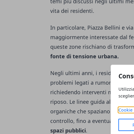
temi più discussi negli ultimi mes
vita dei residenti.
In particolare, Piazza Bellini e vi
maggiormente interessate dal fen
queste zone rischiano di trasfor
fonte di tensione urbana.
Negli ultimi anni, i residenti h
Cons
problemi legati a rumore notturn
Utilizzi
richiedendo interventi mirati a bil
sceglie
riposo. Le linee guida al vaglio 
Cookie 
organiche che spaziano dalla rego
controllo, fino a eventuali incent
spazi pubblici
.