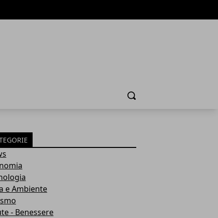
Cerca
TEGORIE
ws
nomia
nologia
a e Ambiente
ismo
ute - Benessere