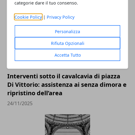
categorie dare il tuo consenso.
ARTICOLI CORRELATI
Cookie Policy
|
Privacy Policy
Personalizza
Rifiuta Opzionali
Accetta Tutto
Interventi sotto il cavalcavia di piazza
Di Vittorio: assistenza ai senza dimora e
ripristino dell’area
24/11/2025