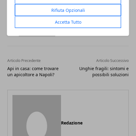
Rifiuta Opzionali
Accetta Tutto
Facebook
Twitter
Whatsapp
Articolo Precedente
Articolo Successivo
Api in casa: come trovare
Unghie fragili: sintomi e
un apicoltore a Napoli?
possibili soluzioni
Redazione