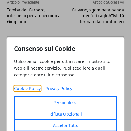
Articolo Precedente
Articolo Successivo
Tomba del Cerbero,
Caivano, sgominata banda
interpello per archeologo a
dei furti agli ATM: 10
Giugliano
fermati dai carabinieri
Consenso sui Cookie
Utilizziamo i cookie per ottimizzare il nostro sito
web e il nostro servizio. Puoi scegliere a quali
categorie dare il tuo consenso.
Cookie Policy
|
Privacy Policy
Personalizza
Rifiuta Opzionali
Accetta Tutto