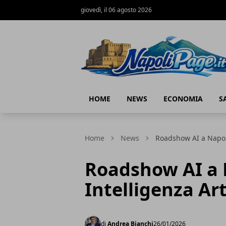
giovedì, il 06 agosto 2026
Napoli Page
HOME
NEWS
ECONOMIA
S
Home
News
Roadshow AI a Napoli
Roadshow AI a 
Intelligenza Art
di
Andrea Bianchi
26/01/2026