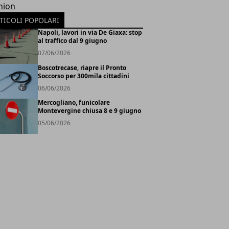
hion
TICOLI POPOLARI
Napoli, lavori in via De Giaxa: stop
al traffico dal 9 giugno
07/06/2026
Boscotrecase, riapre il Pronto
Soccorso per 300mila cittadini
06/06/2026
Mercogliano, funicolare
Montevergine chiusa 8 e 9 giugno
05/06/2026