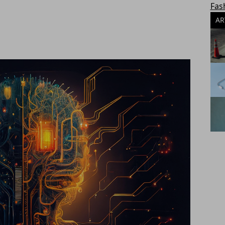
Fas
AR