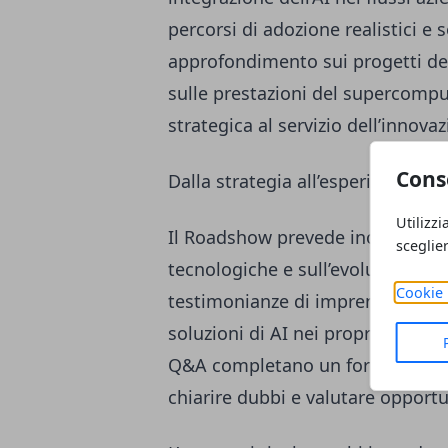
percorsi di adozione realistici e 
approfondimento sui progetti del
sulle prestazioni del supercompu
strategica al servizio dell’innovaz
Cons
Dalla strategia all’esperienza dire
Utilizzi
Il Roadshow prevede inoltre l’int
sceglie
tecnologiche e sull’evoluzione de
Cookie 
testimonianze di imprenditori del
soluzioni di AI nei propri processi
Q&A completano un format pensato
chiarire dubbi e valutare opportu