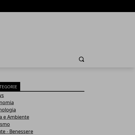
Cerca
TEGORIE
ws
nomia
nologia
a e Ambiente
ismo
ute - Benessere