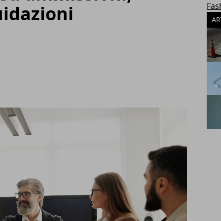
Fas
uidazioni
AR