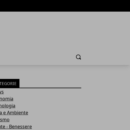
Cerca
TEGORIE
ws
nomia
nologia
a e Ambiente
ismo
ute - Benessere