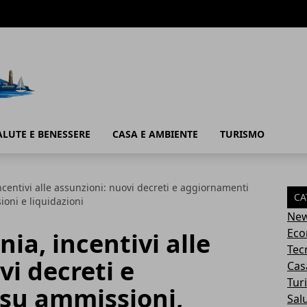
ALUTE E BENESSERE
CASA E AMBIENTE
TURISMO
entivi alle assunzioni: nuovi decreti e aggiornamenti
CA
ioni e liquidazioni
Ne
Eco
a, incentivi alle
Tec
vi decreti e
Cas
Tur
su ammissioni,
Sal