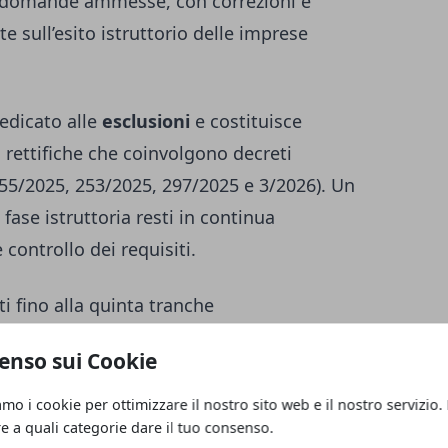
le domande ammesse, con correzioni e
e sull’esito istruttorio delle imprese
dedicato alle
esclusioni
e costituisce
i rettifiche che coinvolgono decreti
155/2025, 253/2025, 297/2025 e 3/2026). Un
ase istruttoria resti in continua
 controllo dei requisiti.
ti fino alla quinta tranche
enso sui Cookie
iguarda l’avvio concreto dei pagamenti.
amo i cookie per ottimizzare il nostro sito web e il nostro servizio.
creti di
prima e seconda liquidazione
, con
re a quali categorie dare il tuo consenso.