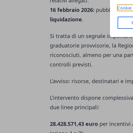
relativi allegati.
Cookie 
16 febbraio 2026:
pubblicati i de
liquidazione
.
Si tratta di un segnale important
graduatorie provvisorie, la Regio
riconosciuti, almeno per una pa
controlli previsti.
L’avviso: risorse, destinatari e im
L’intervento dispone complessi
due linee principali:
28.428.571,43 euro
per incentivi 