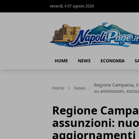
venerdì, il 07 agosto 2026
Napoli Page
HOME
NEWS
ECONOMIA
S
Regione Campania, inc
Home
News
su ammissioni, esclus
Regione Campani
assunzioni: nuo
aggiornamenti 