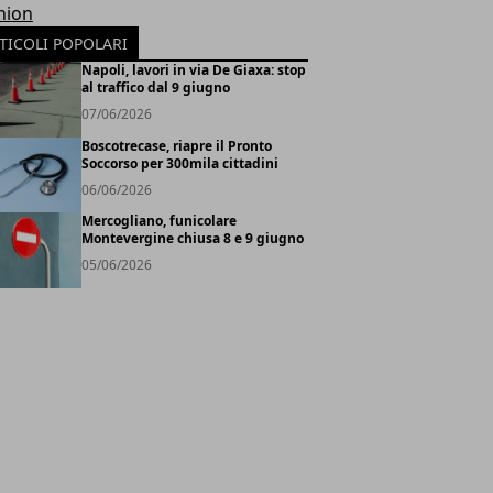
hion
TICOLI POPOLARI
Napoli, lavori in via De Giaxa: stop
al traffico dal 9 giugno
07/06/2026
Boscotrecase, riapre il Pronto
Soccorso per 300mila cittadini
06/06/2026
Mercogliano, funicolare
Montevergine chiusa 8 e 9 giugno
05/06/2026