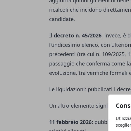
aggiorna quindi gli elenchi del
ricalcoli che incidono direttament
candidate.
Il
decreto n. 45/2026
, invece, è 
l’undicesimo elenco, con ulterior
precedenti (tra cui n. 109/2025, 
passaggio che conferma come la f
evoluzione, tra verifiche formali e
Le liquidazioni: pubblicati i decre
Cons
Un altro elemento significativo r
Utilizzi
11 febbraio 2026:
pubblicati i de
sceglie