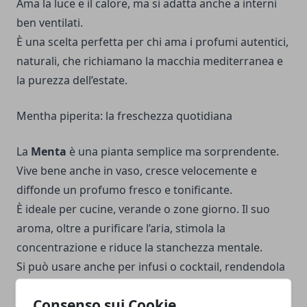
Ama la luce e il calore, ma si adatta anche a interni
ben ventilati.
È una scelta perfetta per chi ama i profumi autentici,
naturali, che richiamano la macchia mediterranea e
la purezza dell’estate.
Mentha piperita: la freschezza quotidiana
La
Menta
è una pianta semplice ma sorprendente.
Vive bene anche in vaso, cresce velocemente e
diffonde un profumo fresco e tonificante.
È ideale per cucine, verande o zone giorno. Il suo
aroma, oltre a purificare l’aria, stimola la
concentrazione e riduce la stanchezza mentale.
Si può usare anche per infusi o cocktail, rendendola
una delle piante più utili e piacevoli da tenere in
Consenso sui Cookie
casa.