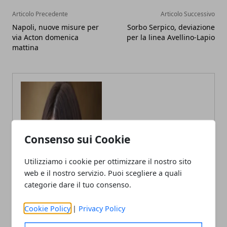
Articolo Precedente
Articolo Successivo
Napoli, nuove misure per
Sorbo Serpico, deviazione
via Acton domenica
per la linea Avellino-Lapio
mattina
Consenso sui Cookie
Utilizziamo i cookie per ottimizzare il nostro sito
web e il nostro servizio. Puoi scegliere a quali
categorie dare il tuo consenso.
Annalisa Biasi
Autrice di articoli per blog, laureata
Cookie Policy
|
Privacy Policy
in Psicologia con la passione per la
scrittura e le guide How to