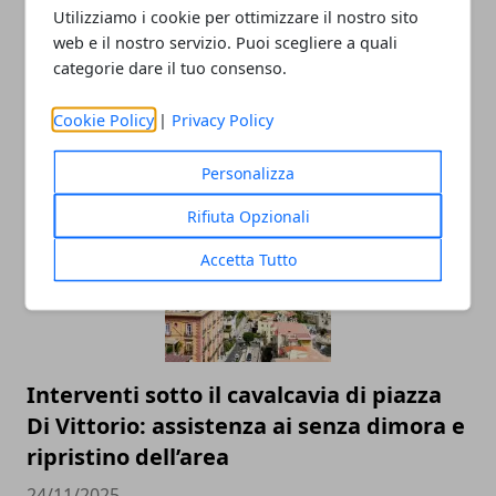
Utilizziamo i cookie per ottimizzare il nostro sito
web e il nostro servizio. Puoi scegliere a quali
categorie dare il tuo consenso.
Cookie Policy
|
Privacy Policy
ARTICOLI CORRELATI
Personalizza
Rifiuta Opzionali
Accetta Tutto
Interventi sotto il cavalcavia di piazza
Di Vittorio: assistenza ai senza dimora e
ripristino dell’area
24/11/2025