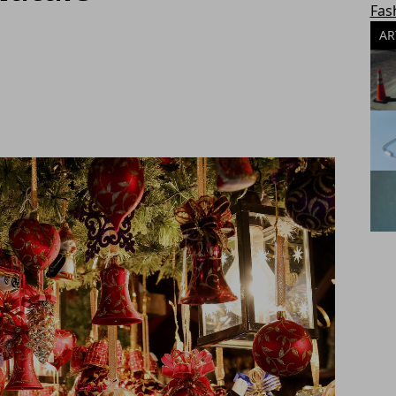
Fas
AR