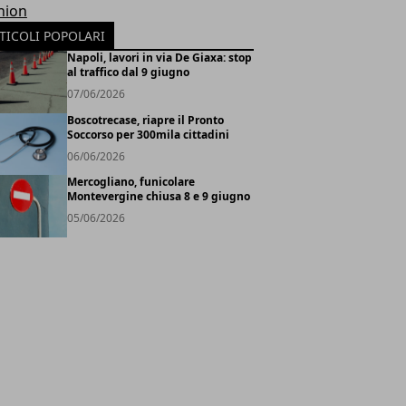
hion
TICOLI POPOLARI
Napoli, lavori in via De Giaxa: stop
al traffico dal 9 giugno
07/06/2026
Boscotrecase, riapre il Pronto
Soccorso per 300mila cittadini
06/06/2026
Mercogliano, funicolare
Montevergine chiusa 8 e 9 giugno
05/06/2026