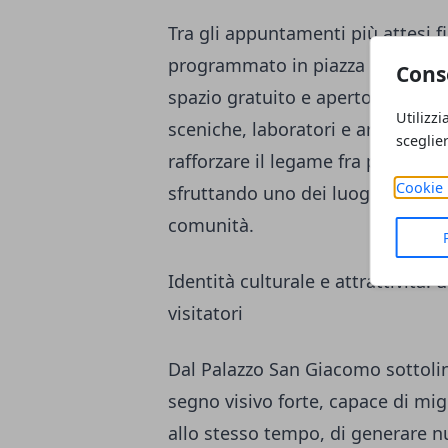
Tra gli appuntamenti più attesi f
programmato in piazza del Plebis
Cons
spazio gratuito e aperto a famigli
Utilizzi
sceniche, laboratori e aree dedica
sceglie
rafforzare il legame fra patrimon
Cookie 
sfruttando uno dei luoghi più ico
comunità.
Identità culturale e attrattività: 
visitatori
Dal Palazzo San Giacomo sottoli
segno visivo forte, capace di mig
allo stesso tempo, di generare n