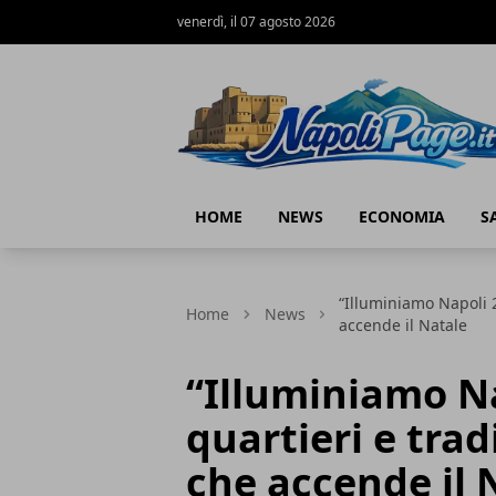
venerdì, il 07 agosto 2026
Napoli Page
HOME
NEWS
ECONOMIA
S
“Illuminiamo Napoli 20
Home
News
accende il Natale
“Illuminiamo Na
quartieri e trad
che accende il 