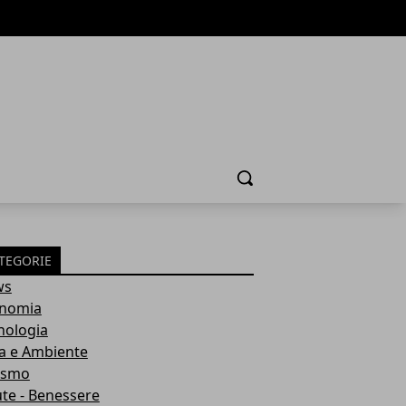
Cerca
TEGORIE
ws
nomia
nologia
a e Ambiente
ismo
ute - Benessere