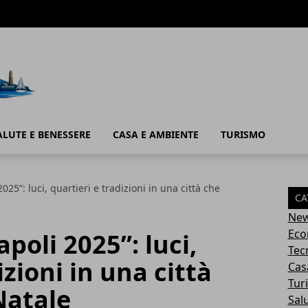
ALUTE E BENESSERE
CASA E AMBIENTE
TURISMO
25”: luci, quartieri e tradizioni in una città che
CA
Ne
Eco
poli 2025”: luci,
Tec
izioni in una città
Cas
Tur
Natale
Sal