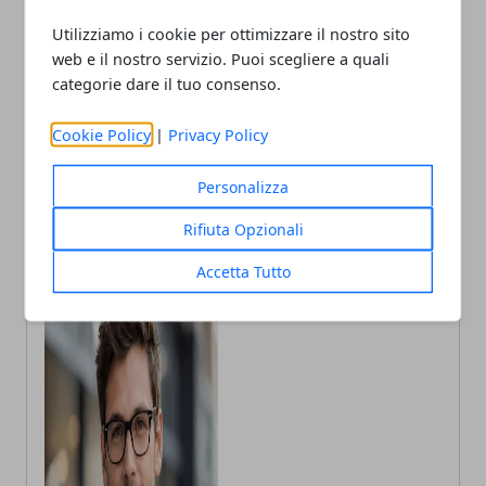
Utilizziamo i cookie per ottimizzare il nostro sito
web e il nostro servizio. Puoi scegliere a quali
categorie dare il tuo consenso.
Articolo Precedente
Articolo Successivo
Cookie Policy
|
Privacy Policy
Unione Industriali Napoli,
Collocamento Mirato a
Genna presenta il
Napoli, nuova sede al
programma
Rione Luzzatti
Personalizza
Rifiuta Opzionali
Accetta Tutto