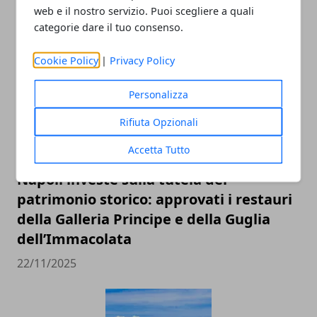
web e il nostro servizio. Puoi scegliere a quali
ARTICOLI CORRELATI
categorie dare il tuo consenso.
Cookie Policy
|
Privacy Policy
Personalizza
Rifiuta Opzionali
Accetta Tutto
Napoli investe sulla tutela del
patrimonio storico: approvati i restauri
della Galleria Principe e della Guglia
dell’Immacolata
22/11/2025