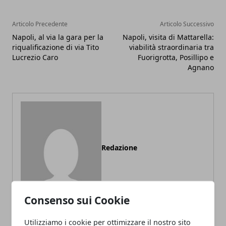
Articolo Precedente
Articolo Successivo
Napoli, al via la gara per la
Napoli, visita di Mattarella:
riqualificazione di via Tito
viabilità straordinaria tra
Lucrezio Caro
Fuorigrotta, Posillipo e
Agnano
Redazione
Consenso sui Cookie
Utilizziamo i cookie per ottimizzare il nostro sito