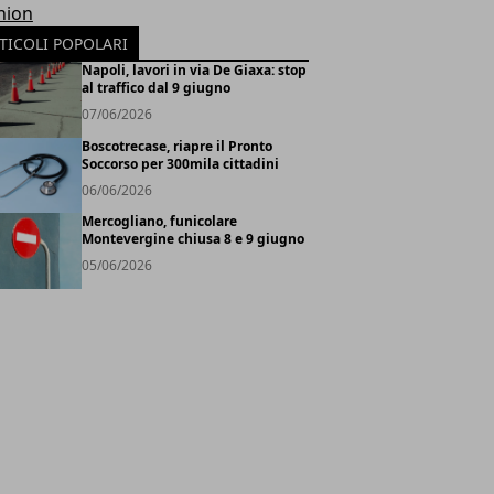
hion
TICOLI POPOLARI
Napoli, lavori in via De Giaxa: stop
al traffico dal 9 giugno
07/06/2026
Boscotrecase, riapre il Pronto
Soccorso per 300mila cittadini
06/06/2026
Mercogliano, funicolare
Montevergine chiusa 8 e 9 giugno
05/06/2026