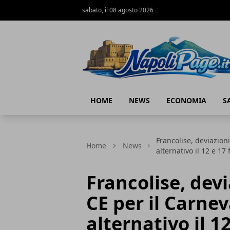
sabato, il 08 agosto 2026
Napoli Page
HOME
NEWS
ECONOMIA
S
Francolise, deviazion
Home
News
alternativo il 12 e 17
Francolise, devi
CE per il Carne
alternativo il 1