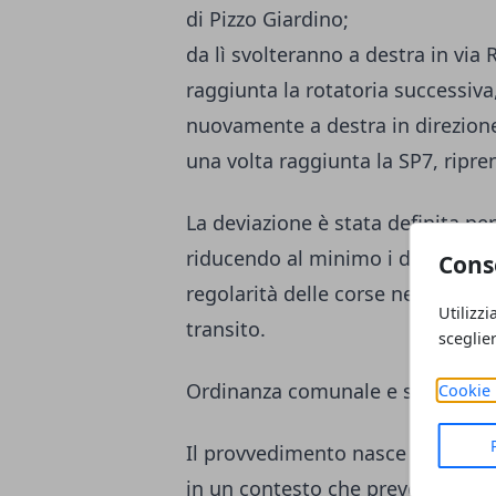
di Pizzo Giardino;
da lì svolteranno a destra in via
raggiunta la rotatoria successiva
nuovamente a destra in direzione
una volta raggiunta la SP7, ripre
La deviazione è stata definita pe
riducendo al minimo i disagi pe
Cons
regolarità delle corse nell’interval
Utilizzi
transito.
sceglie
Ordinanza comunale e sicurezza 
Cookie 
Il provvedimento nasce da esigen
in un contesto che prevede un au