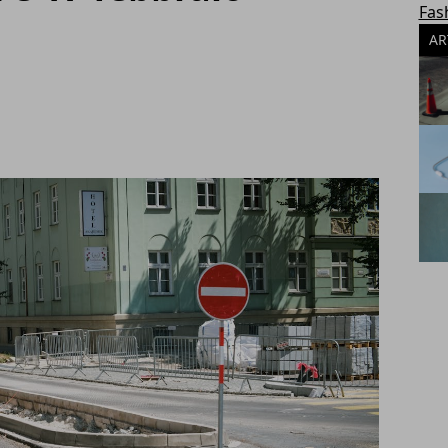
Fas
AR