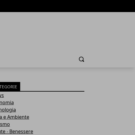
Cerca
TEGORIE
ws
nomia
nologia
a e Ambiente
ismo
ute - Benessere