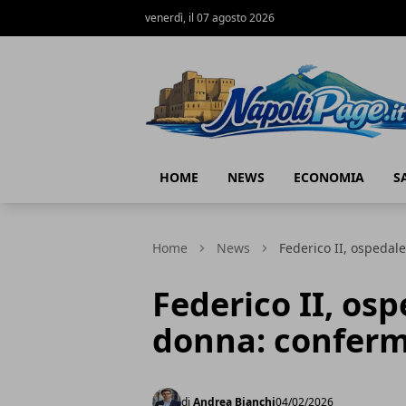
venerdì, il 07 agosto 2026
Napoli Page
HOME
NEWS
ECONOMIA
S
Home
News
Federico II, ospedale
Federico II, os
donna: conferma
di
Andrea Bianchi
04/02/2026