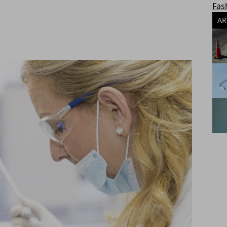
Fas
AR