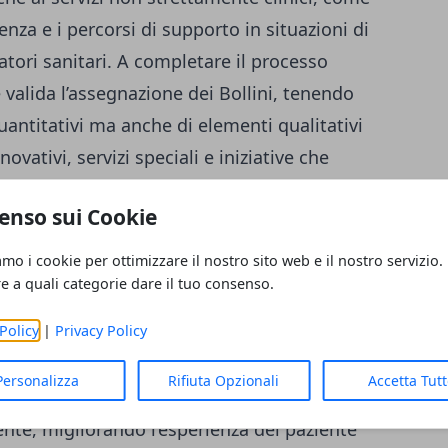
genza e i percorsi di supporto in situazioni di
atori sanitari. A completare il processo
valida l’assegnazione dei Bollini, tenendo
uantitativi ma anche di elementi qualitativi
novativi, servizi speciali e iniziative che
na.
enso sui Cookie
n modello di cura
amo i cookie per ottimizzare il nostro sito web e il nostro servizio.
re a quali categorie dare il tuo consenso.
taria Federico II, la conferma dei tre
noscimento di un modello organizzativo che
Policy
|
Privacy Policy
ate, ricerca universitaria e sensibilità
Personalizza
Rifiuta Opzionali
Accetta Tut
adozione di percorsi dedicati consente una
ente, migliorando l’esperienza del paziente