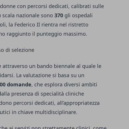
donne con percorsi dedicati, calibrati sulle
Su scala nazionale sono
370
gli ospedali
oli, la Federico II rientra nel ristretto
o raggiunto il punteggio massimo.
rso di selezione
e attraverso un bando biennale al quale le
darsi. La valutazione si basa su un
 500 domande
, che esplora diversi ambiti
alla presenza di specialità cliniche
edono percorsi dedicati, all’appropriatezza
tici in chiave multidisciplinare.
che ai servizi non strettamente clinici, come