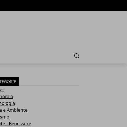
Cerca
TEGORIE
ws
nomia
nologia
a e Ambiente
ismo
ute - Benessere