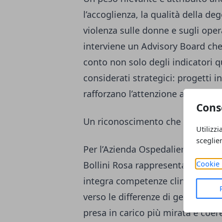
l’accoglienza, la qualità della de
violenza sulle donne e sugli oper
interviene un Advisory Board che 
conto non solo degli indicatori q
considerati strategici: progetti in
rafforzano l’attenzione alla perso
Cons
Un riconoscimento che riflette u
Utilizzi
sceglie
Per l’Azienda Ospedaliera Universi
Bollini Rosa rappresenta il rico
Cookie 
integra competenze cliniche avanz
verso le differenze di genere. L’
presa in carico più mirata e coer