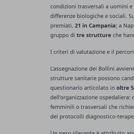
condizioni trasversali a uomini e 
differenze biologiche e sociali. 
premiati,
21 in Campania
; a Nap
gruppo di
tre strutture
che hann
I criteri di valutazione e il perco
L’assegnazione dei Bollini avvien
strutture sanitarie possono candi
questionario articolato in
oltre
dell’organizzazione ospedaliera: d
femminili o trasversali che richi
dei protocolli diagnostico-terapeu
Un peso rilevante è attribuito an