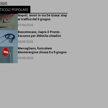
hion
TICOLI POPOLARI
Napoli, lavori in via De Giaxa: stop
al traffico dal 9 giugno
07/06/2026
Boscotrecase, riapre il Pronto
Soccorso per 300mila cittadini
06/06/2026
Mercogliano, funicolare
Montevergine chiusa 8 e 9 giugno
05/06/2026