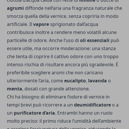
ciotola d’acqua calda con fette di
limone
o bucce di
agrumi
diffonde nell’aria una fragranza naturale che
smorza quella della vernice, senza coprirla in modo
artificiale. Il
vapore
sprigionato dall’acqua
contribuisce inoltre a rendere meno volatili alcune
particelle di odore. Anche l’uso di
oli essenziali
può
essere utile, ma occorre moderazione: una stanza
che tenta di coprire il cattivo odore con uno troppo
intenso rischia di risultare ancora più sgradevole. È
preferibile scegliere aromi che non caricano
ulteriormente l’aria, come
eucalipto
,
lavanda
o
menta
, dosati con grande attenzione.
Chi ha bisogno di eliminare l’odore di vernice in
tempi brevi può ricorrere a un
deumidificatore
o a
un
purificatore d’aria
. Entrambi hanno un ruolo
molto preciso: il primo riduce l’umidità dell’ambiente