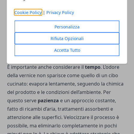
stanza calda trattiene più a lungo i vapori, mentre
temperature fresche li disperdono con maggiore
Cookie Policy
|
Privacy Policy
facilità. Regolare la temperatura può aiutare a
ridurre la percezione dell’odore, accelerando allo
Personalizza
stesso tempo l’asciugatura della vernice. Una
Rifiuta Opzionali
soluzione efficace consiste nel mantenere l’ambiente
Accetta Tutto
leggermente più
fresco
, evitando l’uso di
riscaldamenti intensi durante la fase di asciugatura.
È importante anche considerare il
tempo
. L’odore
della vernice non sparisce come quello di un cibo
cucinato: evapora lentamente, seguendo la chimica
del prodotto e le condizioni dell’ambiente. Per
questo serve
pazienza
e un approccio costante,
fatto di ricambi d’aria, trattamenti assorbenti e
attenzione alle superfici. Velocizzare il processo è
possibile, ma eliminarlo completamente in pochi