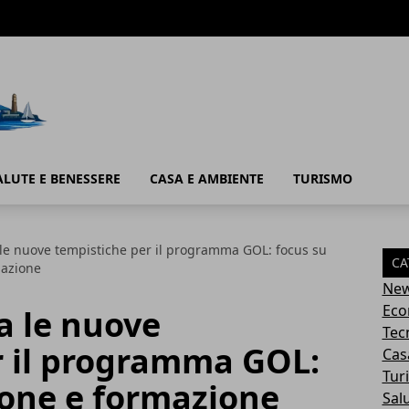
ALUTE E BENESSERE
CASA E AMBIENTE
TURISMO
 le nuove tempistiche per il programma GOL: focus su
CA
mazione
Ne
Eco
a le nuove
Tec
r il programma GOL:
Cas
Tur
ione e formazione
Sal