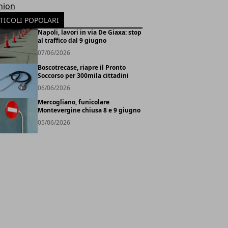
hion
TICOLI POPOLARI
Napoli, lavori in via De Giaxa: stop
al traffico dal 9 giugno
07/06/2026
Boscotrecase, riapre il Pronto
Soccorso per 300mila cittadini
06/06/2026
Mercogliano, funicolare
Montevergine chiusa 8 e 9 giugno
05/06/2026