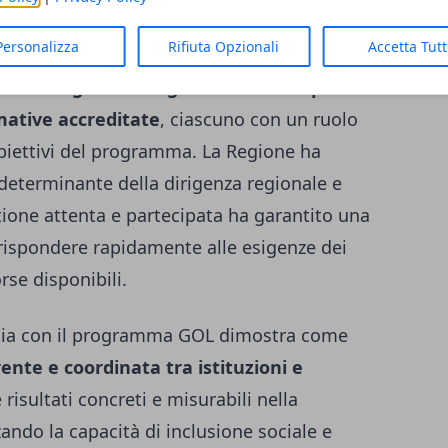
Personalizza
Rifiuta Opzionali
Accetta Tut
nelle fasi conclusive, è frutto di un lavoro
attori:
dagli uffici regionali ai centri per
rmative accreditate
, ciascuno con un ruolo
obiettivi del programma. La Regione ha
 determinante della dirigenza regionale e
stione attenta e partecipata ha garantito una
 rispondere rapidamente alle esigenze dei
orse disponibili.
nia con il programma GOL dimostra come
ente e coordinata tra istituzioni e
isultati concreti e misurabili nella
ando la capacità di inclusione sociale e