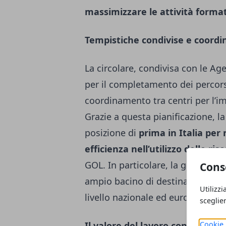
massimizzare le attività format
Tempistiche condivise e coordi
La circolare, condivisa con le Age
per il completamento dei percors
coordinamento tra centri per l’im
Grazie a questa pianificazione, 
posizione di
prima in Italia per
efficienza nell’utilizzo delle ris
GOL. In particolare, la gestione a
Cons
ampio bacino di destinatari ren
Utilizzi
livello nazionale ed europeo.
sceglie
Cookie 
Il valore del lavoro condiviso tr