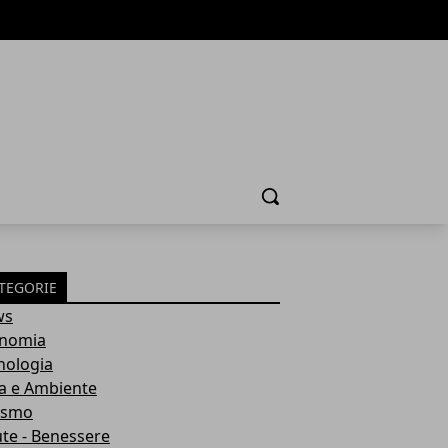
Cerca
TEGORIE
ws
nomia
nologia
a e Ambiente
ismo
ute - Benessere