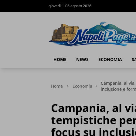
giovedì, il 06 agosto 2026
Napoli Page
HOME
NEWS
ECONOMIA
S
Campania, al via
Home
Economia
inclusione e for
Campania, al vi
tempistiche pe
focus su inclus