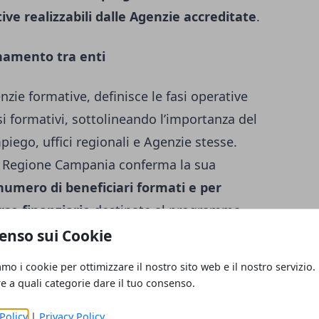
ive realizzabili dalle Agenzie accreditate
.
namento tra enti
nzie formative, definisce le fasi operative
i formativi, sottolineando l’importanza del
piego, uffici regionali e Agenzie stesse.
la Regione Campania conferma la sua
 numero di beneficiari formati e per
orse finanziarie
destinate al programma
ttenta dei fondi e la capacità di coprire un
enso sui Cookie
dono la Campania un modello virtuoso a
amo i cookie per ottimizzare il nostro sito web e il nostro servizio.
re a quali categorie dare il tuo consenso.
Policy
|
Privacy Policy
a enti e istituzioni