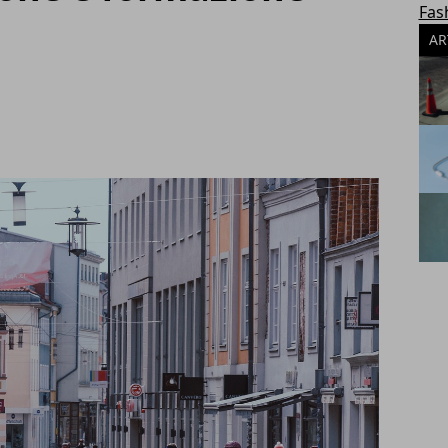
Fas
AR